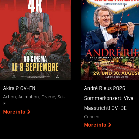
2D OV-DE
2D OV-EN
Akira 2 OV-EN
André Rieus 2026
Action, Animation, Drame, Sci-
Sommerkonzert: Viva
Fi
Maastricht! OV-DE
More info
Concert
More info