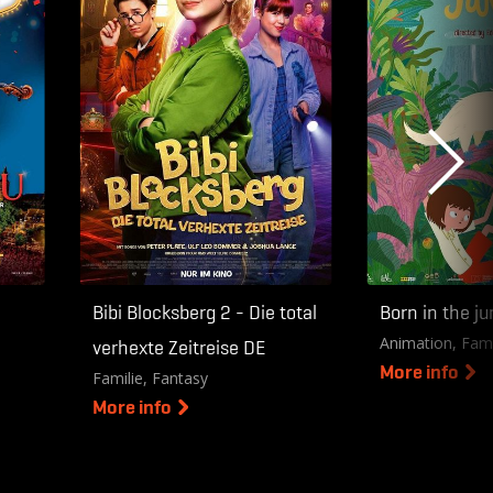
2D FR
2D DE
Bibi Blocksberg 2 - Die total
Born in the j
Animation, Fami
verhexte Zeitreise DE
More info
Familie, Fantasy
More info