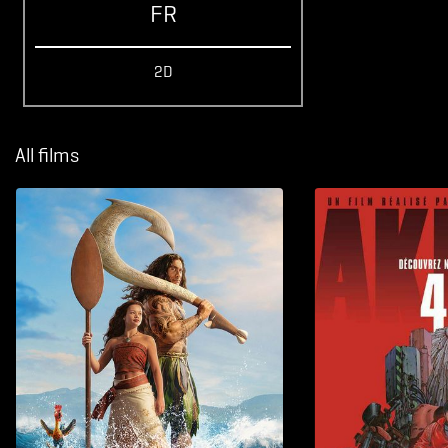
FR
2D
All films