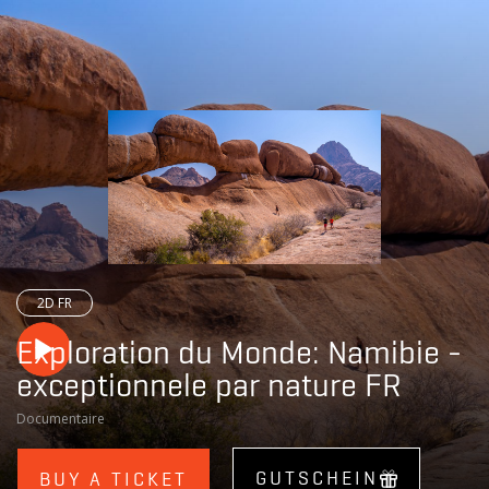
CINE
DIKRICH
2D FR
Exploration du Monde: Namibie -
exceptionnele par nature FR
Documentaire
GUTSCHEIN
BUY A TICKET