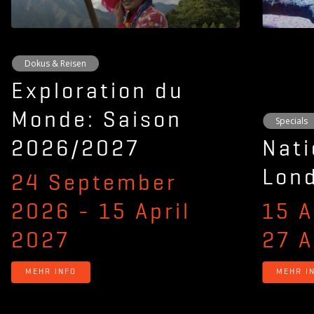
Dokus & Reisen
Exploration du
Monde: Saison
Specials
2026/2027
Nati
Lond
24 September
2026
-
15 April
15 
2027
27 
MEHR INFO
MEHR I