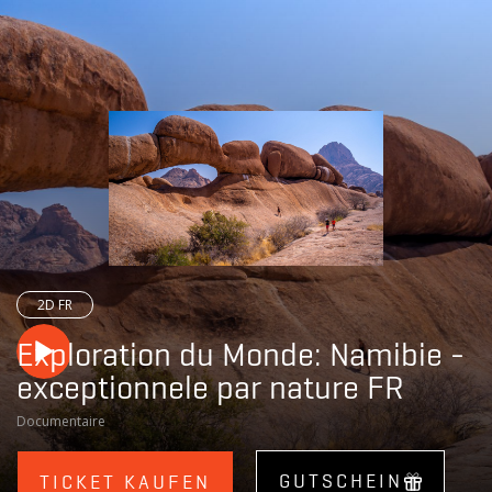
CINE
DIKRICH
2D FR
Exploration du Monde: Namibie -
exceptionnele par nature FR
Documentaire
GUTSCHEIN
TICKET KAUFEN