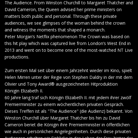
The Audience. From Winston Churchill to Margaret Thatcher and
David Cameron, the Queen advised her prime ministers on
matters both public and personal. Through these private
audiences, we see glimpses of the woman behind the crown
and witness the moments that shaped a monarch.
Peter Morgan’s Netflix phenomenon The Crown was based on
this hit play which was captured live from London’s West End in
2013 and went on to become one of the most-watched NT Live
productions.
Zum ersten Mal seit über einem Jahrzehnt wieder im Kino, spielt
Helen Mirren unter der Regie von Stephen Daldry in der mit dem
Olivier und Tony Award® ausgezeichneten Hitproduktion
Königin Elizabeth II.
60 Jahre lang traf sich Königin Elizabeth II. mit jedem ihrer zwölf
Premierminister zu einem wöchentlichen privaten Gespräch.
Dieses Treffen ist als "The Audience" (die Audienz) bekannt. Von
Winston Churchill über Margaret Thatcher bis hin zu David
Cameron beriet die Königin ihre Premierminister in öffentlichen
wie auch in persönlichen Angelegenheiten. Durch diese privaten